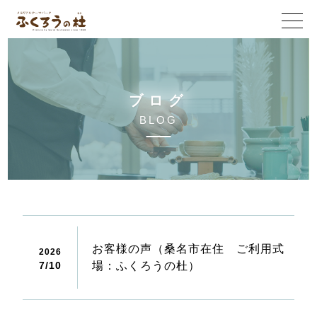
ブ
ロ
グ
B
L
O
G
お客様の声（桑名市在住 ご利用式
2026
7/
10
場：ふくろうの杜）