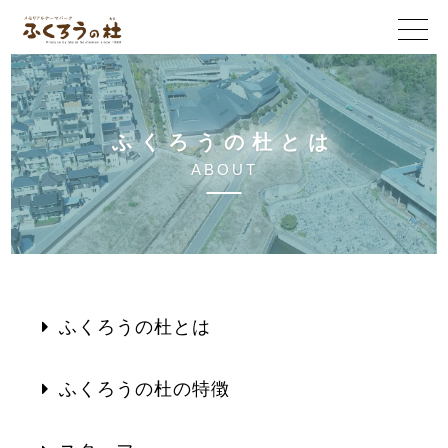
ふ
く
ろ
う
の
杜
と
は
A
B
O
U
T
ふくろうの杜とは
ふくろうの杜の特徴