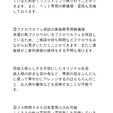
ているため全てワンストップで執り行うことがで
きます。また、ペット専用の葬儀場・霊苑も完備
しております。
③フクロウカフェ併設の家族葬専用葬儀場
幸運の鳥フクロウがいるフクロウカフェを併設し
ているため、ご相談や待ち時間などフクロウをみ
ながらお寛ぎいただくことができます。またご遺
族様がご参列者様の接待をする手間も省けます。
④故人様らしさを大切にしたオリジナル生花
故人様の好きな花や色など、季節の花をふんだん
に使って華やかにアレンジするのはもちろんのこ
と、お人柄や趣味などを反映することが可能で
す。
⑤２４時間３６５日安置受け入れ可能
ふくろうの杜は霊安堂（霊安室）を完備している