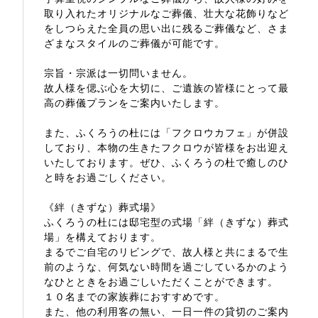
取り入れたオリジナルなご葬儀、壮大な花飾りなど
をしつらえた全員の思い出に残るご葬儀など、さま
ざまなスタイルのご葬儀が可能です。
宗旨・宗派は一切問いません。
故人様を偲ぶ心を大切に、ご遺族の皆様にとって最
高の葬儀プランをご案内いたします。
また、ふくろうの杜には「フクロウカフェ」が併設
しており、本物の生きたフクロウが皆様をお出迎え
いたしております。ぜひ、ふくろうの杜で癒しのひ
と時をお過ごしください。
《絆（きずな）葬式場》
ふくろうの杜には邸宅型の式場「絆（きずな）葬式
場」を構えております。
まるでご自宅のリビングで、故人様と共にまるで生
前のような、何気ない時間を過ごしているかのよう
なひとときをお過ごしいただくことができます。
１０名までの家族葬におすすめです。
また、他の利用客の無い、一日一件の貸切のご案内