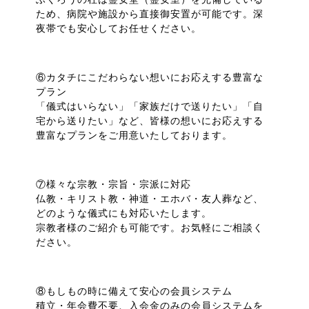
ため、病院や施設から直接御安置が可能です。深
夜帯でも安心してお任せください。
⑥カタチにこだわらない想いにお応えする豊富な
プラン
「儀式はいらない」「家族だけで送りたい」「自
宅から送りたい」など、皆様の想いにお応えする
豊富なプランをご用意いたしております。
⑦様々な宗教・宗旨・宗派に対応
仏教・キリスト教・神道・エホバ・友人葬など、
どのような儀式にも対応いたします。
宗教者様のご紹介も可能です。お気軽にご相談く
ださい。
⑧もしもの時に備えて安心の会員システム
「ふくろうの杜」は、人気の樹木葬や家族葬、人形供養も承っている
積立・年会費不要、入会金のみの会員システムを
桑名市の葬儀場です。