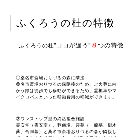
営業窓口 8:30～17:30
ふくろうの杜café 10:00～17:30（LO.17:00）
ふくろうの杜の特徴
８
”ココが違う”
つの特徴
ふくろうの杜
①桑名市斎場おりづるの森に隣接
桑名市斎場おりづるの森隣接のため、ご火葬に向
かう際は徒歩でも移動ができるため、霊柩車やマ
イクロバスといった移動費用の軽減ができます。
②ワンストップ型の終活複合施設
霊安堂（霊安室）、葬儀場、霊苑（一般墓、樹木
葬、合同墓）と桑名市斎場おりづるの森が隣接し